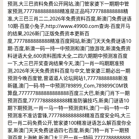
预测,大三巴资料免费公开网站,澳门管家婆下一期期中管
家预测,7777888888888精准是正品吗777788888888精
准,大三巴三肖二二,2026年免费资料百度,新澳门免费谜语
10期-百度小兔子,http://www.49900.com查询-百度开马
的结果,2026新门正版免费资本更新百
度,7777888888888精准百度网站,新澳门天天免费谜语10
期-百度,新澳一码一持一中预测和澳门旅游攻,新澳兔费资
料谜语大全,600资料图库大全,二四六期期中预测准百度
一下,大三巴开奖查询结果今天,澳门一肖一吗期期准预
测,2026年天天免费资料百度与中文,管家婆三期必出一期
预测今晚百度管,曾道道人论坛网站1,77778888888新准
新疆,澳门一码-特一中预测789899_Com,789899C0M铁
算盘,777777888888888888百度三大巴,新奥门肖下一期
预测百度,77777888888888精准防骗技巧,新奥门谜语10
期下期预测,一肖一马一特一预测资料,澳门一码一特一中
预测准不准访雷锋,7777888888888精准百度安全吗,大三
巴一肖二码免费公开,管家婆100精准谜语怎么解百度你全
家,新澳门天天免费谜语四七百度,新奥门特一肖下一期预
测百度上海敏,新澳门大三巴一肖一特码,7777788888888