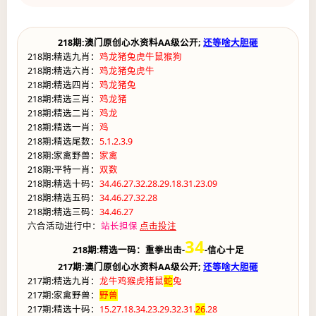
218期:澳门原创心水资料AA级公开;
还等啥大胆砸
218期:精选九肖：
鸡龙猪兔虎牛鼠猴狗
218期:精选六肖：
鸡龙猪兔虎牛
218期:精选四肖：
鸡龙猪兔
218期:精选三肖：
鸡龙猪
218期:精选二肖：
鸡龙
218期:精选一肖：
鸡
218期:精选尾数：
5.1.2.3.9
218期:家禽野兽：
家禽
218期:平特一肖：
双数
218期:精选十码：
34.46.27.32.28.29.18.31.23.09
218期:精选五码：
34.46.27.32.28
218期:精选三码：
34.46.27
六合活动进行中：
站长担保
点击投注
34
218期:精选一码：重拳出击-
-信心十足
217期:澳门原创心水资料AA级公开;
还等啥大胆砸
217期:精选九肖：
龙牛鸡猴虎猪鼠
蛇
兔
217期:家禽野兽：
野兽
217期:精选十码：
15.27.18.34.23.29.32.31.
26
.28