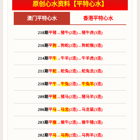
原创心水资料【平特心水】
澳门平特心水
香港平特心水
218期
平猪→猪牛(2连)→猪牛虎(3连)
216期
平
狗
→狗蛇(2连)→狗蛇猴(3连)
214期
平
牛
→牛羊(2连)→牛羊虎(3连)
211期
平
蛇
→蛇兔(2连)→蛇兔龙(3连)
210期
平
牛
→
牛兔
(2连)→
牛兔羊
(3连)
209期
平
猪
→猪马(2连)→猪马羊(3连)
206期
平
马
→
马龙
(2连)→马龙鼠(3连)
203期
平
猴
→猴牛(2连)→猴牛猪(3连)
202期
平
马
→
马狗
(2连)→马狗羊(3连)