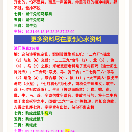
开出的，怕不是奖，而是一声苦笑。命里写好的相冲相克，躲
不过，也挣不脱
七肖：鼠牛兔蛇马猴狗
五肖：鼠牛兔蛇马
三肖：鼠牛兔
主特：19.31.06.18.16.28.26.37.23.09
更多资料尽在原创心水资料
澳门传真216期
解：这句诗看似杂乱，实则暗藏生肖玄机：“二六开”指虎
（2）与蛇（6）交替；“二二三九”合牛（2）、龙（5）、兔
（4）、马（7）之数；米老鼠唐老鸭喻子鼠与酉鸡（迪士尼生
肖对应）；“三合局”取虎、马、狗三合；“二七得三六”即马
（7）与兔（4），暗合猴（9）、鼠（1）；“大王美人”指虎王
与蛇（小龙）；“七月初七”为七夕，鹊桥会牛郎织女，取牛、
鸡（七夕对应鸡鸣）。生肖（按谜面隐意）：狗、蛇、虎、
鼠、牛、马、鸡。全诗借数字谐音、典故与节气，将十二生肖
隐于离合拆字之中，须循“二六”“三七”等数理，再扣合典故，
方得此乱序七肖。字字皆有出处，句句不离玄机
七肖：狗蛇虎鼠牛
马
鸡
五肖：狗蛇虎鼠牛
三肖：狗蛇虎
主特：09.21.26.38.17.29.31.18.
37
.34