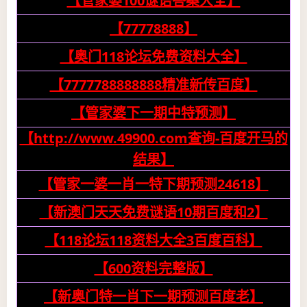
【管家婆100谜语答案大全】
【77778888】
【奥门118论坛免费资料大全】
【7777788888888精准新传百度】
【管家婆下一期中特预测】
【http://www.49900.com查询-百度开马的
结果】
【管家一婆一肖一特下期预测24618】
【新澳门天天免费谜语10期百度和2】
【118论坛118资料大全3百度百科】
【600资料完整版】
【新奥门特一肖下一期预测百度老】