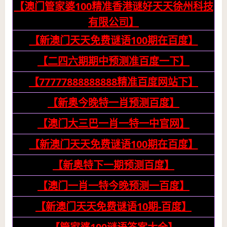
【澳门管家婆100精准香港谜好天天徐州科技
有限公司】
【新澳门天天免费谜语100期在百度】
【二四六期期中预测准百度一下】
【77777888888888精准百度网站下】
【新奥今晚特一肖预测百度】
【澳门大三巴一肖一特一中官网】
【新澳门天天免费谜语100期在百度】
【新奥特下一期预测百度】
【澳门一肖一特今晚预测一百度】
【新澳门天天免费谜语10期-百度】