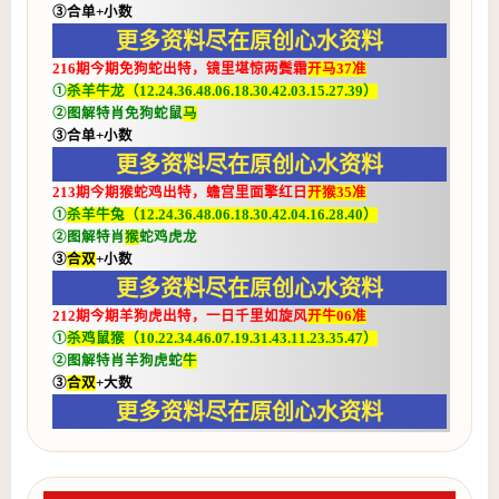
③合单+小数
更多资料尽在原创心水资料
216期今期免狗蛇出特，镜里堪惊两鬓霜
开马37准
①
杀羊牛龙（12.24.36.48.06.18.30.42.03.15.27.39）
②图解特肖免狗蛇鼠
马
③合单+小数
更多资料尽在原创心水资料
213期今期猴蛇鸡出特，蟾宫里面擎红日
开猴35准
①
杀羊牛兔（12.24.36.48.06.18.30.42.04.16.28.40）
②图解特肖
猴
蛇鸡虎龙
③
合双
+小数
更多资料尽在原创心水资料
212期今期羊狗虎出特，一日千里如旋风
开牛06准
①
杀鸡鼠猴（10.22.34.46.07.19.31.43.11.23.35.47）
②图解特肖羊狗虎蛇
牛
③
合双
+大数
更多资料尽在原创心水资料