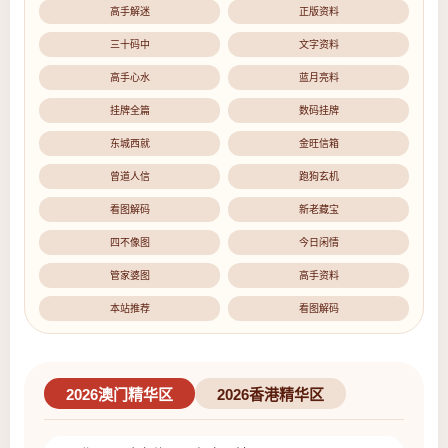
高手解迷
正版资料
三十码中
文字资料
高手心水
蓝月亮料
挂牌全篇
数码挂牌
东城西就
金旺信箱
曾道人信
跑狗玄机
看图解码
新老藏宝
四不像图
今日闲情
管家婆图
高手资料
本站推荐
看图解码
2026澳门精华区
2026香港精华区