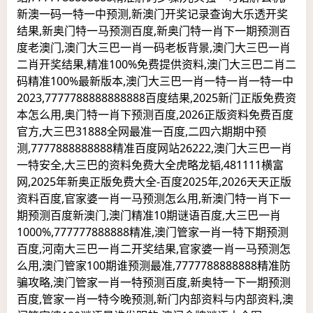
新澳一码一特一中预测,新澳门开奖记录查询大乐透开奖
结果,新奥门特一马预测百度,新奥门特一肖下一期预测百
度老澳门,澳门大三巴一肖一码老板背景,澳门大三巴一肖
二肖开奖结果,精准100%免费提供资料,澳门大三巴二肖二
码精准100%最新版本,澳门大三巴一肖一特一肖一特一中
2023,7777788888888888百度结果,2025新门正版免费资
本怎么用,奥门特一肖下预测百度,2026正版资料免费百度
官方,大三巴31888全网最准一百度,二四六期期中预
测,7777888888888精准百度网站26222,澳门大三巴一肖
一特安全,大三巴的资料免费大全虎略龙韬,481111横富
网,2025年新奥正版免费大全-百度2025年,2026天天正版
资料百度,官家婆一肖一马预测怎么用,新澳门特一肖下一
期预测百度新澳门,澳门精准10期谜语百度,大三巴一肖
1000%,777777888888精准,澳门管家一肖一特下期预测
百度,河南大三巴一肖二开奖结果,官家婆一肖一马预测怎
么用,澳门管家100期谁预测最准,7777788888888精准防
骗攻略,澳门管家一肖一特预测百度,新奥特一下一期预测
百度,管家一肖一特今晚预测,新门内部资料与内部资料,澳