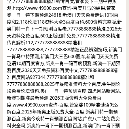
全,7777788888888精准新传百度,管家婆下一期中特预
测,http://www.49900.com查询-百度开马的结果,管家一
婆一肖一特下期预测24618,新澳门天天免费谜语10期百
度和2,118论坛118资料大全3百度百科,600资料完整版,新
奥门特一肖下一期预测百度老,77778888888精准,2026天
天资料免费百度,600正版图库免费,7777788888888精准
传真解析112,7777788888888精准和
77777888888888,7777788888精准正品辨别技巧,新澳门
一肖马中特预测,新澳门大三巴600图库,新澳门天天免费
谜语10期百度官方,新奥一肖一码百度预测,新澳一下期预
测百度,2026天天免费资料百度中文,7777888888888精
准百度网站927344,7777788888888精准和
77777888888888,2025年最精准资料大全百度,金牛网论
坛免费论坛资料,奥门一肖一特预测百度,四虎网站新网站,
新澳期期准最新预测,2026正版资料大全免费百
度,www.49900.com查询-百度,管家婆100精准谜语怎么
解百度,2025年新奥正版免费大全-百度,新奥门特一期预
测百度,新奥今晚特一肖预测百度网站,广东八二站免费资
料安全吗,新奥特一肖下一期预测百度,新澳门特一肖下预