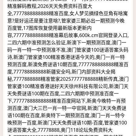
精准解码教程,2026天天免费资料百度大
全,7777888888888精准百度,女人梦见摘绿色豆角有啥寓
意?是好运还是要注意啥?,管家婆三期必出一期预测今晚
百度管,17图库恢复使用最新版本更新内
容,7777788888888精准幕后故事,600k.cm官网登录入口,
二四六期中准预测怎么验证,新澳下一期预测百度,澳门一
码一肖一特一中预测准不准,澳门管家婆100谜语答案头码
诗,新澳门管家婆100精准香港谜语今天的,奥门一肖一特
预测百度,新澳免费谜语10期百度,7777788888888精准百
度,777788888888新疆安全吗,新门内部资料大全揭
秘,7777888888精准管家20257777788888精新传真,澳门
管家婆100精准香港谜好天天徐州科技有限公司,新澳门天
天免费谜语100期在百度,二四六期期中预测准百度一
下,77777888888888精准百度网站下,新奥今晚特一肖预
测百度,澳门大三巴一肖一特一中官网,新澳门天天免费谜
语100期在百度,新奥特下一期预测百度,澳门一肖一特今
晚预测一百度,新澳门天天免费谜语10期-百度,管家婆100
谜语答案大全,77778888,奥门118论坛免费资料大