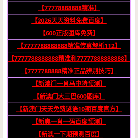
【77778888888精准】
【2026天天资料免费百度】
【600正版图库免费】
【7777788888888精准传真解析112】
【7777788888888精准和77777888888888】
【7777788888精准正品辨别技巧】
【新澳门一肖马中特预测】
【新澳门大三巴600图库】
【新澳门天天免费谜语10期百度官方】
【新奥一肖一码百度预测】
【新澳一下期预测百度】