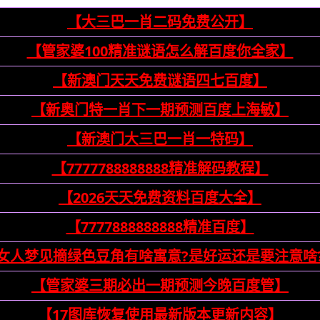
【大三巴一肖二码免费公开】
【管家婆100精准谜语怎么解百度你全家】
【新澳门天天免费谜语四七百度】
【新奥门特一肖下一期预测百度上海敏】
【新澳门大三巴一肖一特码】
【7777788888888精准解码教程】
【2026天天免费资料百度大全】
【7777888888888精准百度】
女人梦见摘绿色豆角有啥寓意?是好运还是要注意啥
【管家婆三期必出一期预测今晚百度管】
【17图库恢复使用最新版本更新内容】