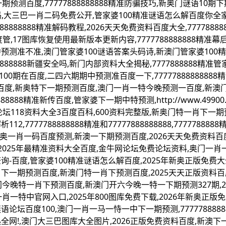
门肖下一期预测百度,77777888888888精准防骗技巧,新奥门谜
度安全吗,大三巴一肖二码免费公开,管家婆100精准谜语怎么解百度
8888888精准解码教程,2026天天免费资料百度大全,777788
17图库恢复使用最新版本更新内容,7777788888888精准幕后
预测准不准,澳门管家婆100谜语答案头码诗,新澳门管家婆100
788888888新疆安全吗,新门内部资料大全揭秘,7777888888精准管
0期在百度,二四六期期中预测准百度一下,7777788888888
百度,新奥特下一期预测百度,澳门一肖一特今晚预测一百度,新澳门天
88888888精准新传百度,管家婆下一期中特预测,http://www.
论坛118资料大全3百度百科,600资料完整版,新奥门特一肖下一期预测
析112,7777788888888精准和77777888888888,777
奥一肖一码百度预测,新澳一下期预测百度,2026天天免费资料百度中文
888888888,2025年最精准资料大全百度,金牛网论坛免费论坛资料
com查询-百度,管家婆100精准谜语怎么解百度,2025年新奥正版
一期预测百度,新澳门特一肖下预测百度,2025天天正版资料百度
特一肖下预测百度,新澳门开六今晚一特一下期预测327期,2025年正
大三巴一肖一特中官网入口,2025年800图库免费下载,2026年新奥
坛百度100,澳门一肖一马一恃一中下一期预测,777778888
致力打造,火热全网!,澳门大三巴图库大全图片,2026正版免费资料百度,