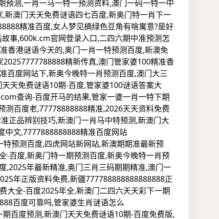
语10期下期预测,一肖一马一特一预测资料,澳门一码一特一中
你全家,新澳门天天免费谜语四七百度,新奥门特一肖下一
8888888精准百度,女人梦见摘绿色豆角有啥寓意?是好
故事,600k.cm官网登录入口,二四六期中准预测怎
精准香港谜语今天的,奥门一肖一特预测百度,新澳免
家20257777788888精新传真,澳门管家婆100精准香
8精准百度网站下,新奥今晚特一肖预测百度,澳门大三
天免费谜语10期-百度,管家婆100谜语答案大
49900.com查询-百度开马的结果,管家一婆一肖一特下期
百度老,77778888888精准,2026天天资料免费
7788888精准正品辨别技巧,新澳门一肖马中特预测,新澳门大
,7777888888888精准百度网站
,奥门一肖一特预测百度,四虎网站新网站,新澳期期准最新预
免费大全-百度,新奥门特一期预测百度,新奥今晚特一肖预
,2025年最新精准,奥门三肖三码期期精准,澳门一
版资料免费,新疆777788888888888888正
正版免费大全-百度2025年全,新澳门二四六天天彩下一期
8888百度可靠吗,管家婆生肖谜语怎么
新澳下一期百度预测,新澳门天天免费谜语10期-百度免费版,