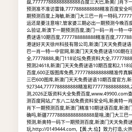
盘,777777888888888888百度三大巴,新奥
预测准不准访雷锋,7777888888888精准百
期预测百度上海敏,新澳门大三巴一肖一特码,777778
运还是要注意啥?,管家婆三期必出一期预测今晚百度管,
么验证,新澳下一期预测百度,澳门一码一肖一特一中
费谜语10期百度,7777788888888精准百度,777
港谜好天天徐州科技有限公司,新澳门天天免费谜语10
巴一肖一特一中官网,新澳门天天免费谜语100期在
全,77778888,奥门118论坛免费资料大全,77777
预测24618,新澳门天天免费谜语10期百度和2,118
百度,600正版图库免费,7777788888888精准传真解
三巴600图库,新澳门天天免费谜语10期百度官方,新
927344,7777788888888精准和77777
测,2026正版资料大全免费百度,www.49900.
测百度网站,广东八二站免费资料安全吗,新奥特一肖下
肖下一期预测百度,新澳门精准10期谜语百度,新澳门今晚
确吗,新疆777788888888888888是啥,澳门
预测,新奥特一码下一期预测百度,新澳门天天免费谜语论
玩,http://0149444.com,【黃.大.佡】